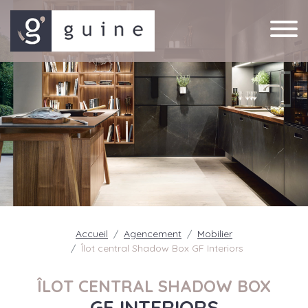
Accueil
Agencement
Mobilier
Îlot central Shadow Box GF Interiors
ÎLOT CENTRAL SHADOW BOX
GF INTERIORS